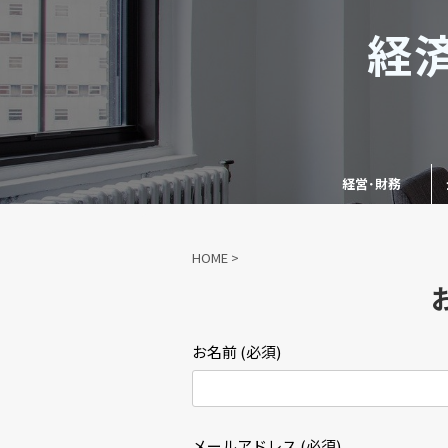
経
経営･財務
HOME
>
お名前 (必須)
メールアドレス (必須)